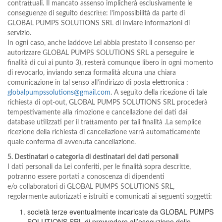
contrattuali. Il mancato assenso implicherà esclusivamente le
conseguenze di seguito descritte: l'impossibilità da parte di
GLOBAL PUMPS SOLUTIONS SRL di inviare informazioni di
servizio.
In ogni caso, anche laddove Lei abbia prestato il consenso per
autorizzare GLOBAL PUMPS SOLUTIONS SRL a perseguire le
finalità di cui ai punto 3), resterà comunque libero in ogni momento
di revocarlo, inviando senza formalità alcuna una chiara
comunicazione in tal senso all’indirizzo di posta elettronica :
globalpumpssolutions@gmail.com
. A seguito della ricezione di tale
richiesta di opt-out, GLOBAL PUMPS SOLUTIONS SRL procederà
tempestivamente alla rimozione e cancellazione dei dati dai
database utilizzati per il trattamento per tali finalità .La semplice
ricezione della richiesta di cancellazione varrà automaticamente
quale conferma di avvenuta cancellazione.
5. Destinatari o categoria di destinatari dei dati personali
I dati personali da Lei conferiti, per le finalità sopra descritte,
potranno essere portati a conoscenza di dipendenti
e/o collaboratori di GLOBAL PUMPS SOLUTIONS SRL,
regolarmente autorizzati e istruiti e comunicati ai seguenti soggetti:
società terze eventualmente incaricate da GLOBAL PUMPS
SOLUTIONS SRL di provvedere all’esecuzione delle